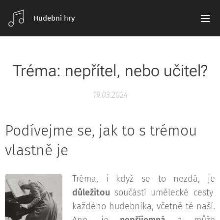
Hudební hry
Tréma: nepřítel, nebo učitel?
19.03.2024
Podívejme se, jak to s trémou
vlastně je
Tréma, i když se to nezdá, je
důležitou
součástí umělecké cesty
každého hudebníka, včetně té naší.