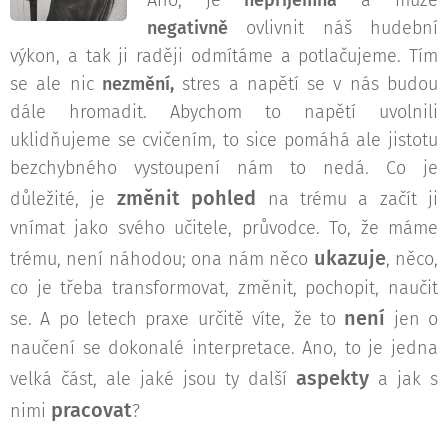
Ano, je
nepříjemná
a může
negativně
ovlivnit náš hudební
výkon, a tak ji raději odmítáme a potlačujeme. Tím
se ale nic
nezmění,
stres a napětí se v nás budou
dále hromadit. Abychom to napětí uvolnili
uklidňujeme se cvičením, to sice pomáhá ale jistotu
bezchybného vystoupení nám to nedá. Co je
změnit pohled
důležité, je
na trému a začít ji
vnímat jako svého učitele, průvodce. To, že máme
ukazuje
trému, není náhodou; ona nám něco
, něco,
co je třeba transformovat, změnit, pochopit, naučit
není
se. A po letech praxe určitě víte, že to
jen o
naučení se dokonalé interpretace. Ano, to je jedna
aspekty
velká část, ale jaké jsou ty další
a jak s
pracovat
nimi
?