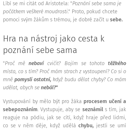
Líbí se mi citát od Aristotela: "
Poznání sebe sama je
počátkem veškeré moudrosti
." Proto, pokud chcete
pomoci svým žákům s trémou, je dobré začít u
sebe.
Hra na nástroj jako cesta k
poznání sebe sama
"
Proč mě
nebaví
cvičit? Bojím se tohoto
těžkého
místa, co s tím? Proč mám strach z vystoupení? Co si o
mně
pomyslí ostatní,
když budu dělat chyby? Co mám
udělat, abych se
nebál?
"
Vystupování by mělo být pro žáka
procesem učení a
sebepoznáním
. Vystupuje, aby se
seznámil
s tím, jak
reaguje na pódiu, jak se cítí, když hraje před lidmi,
co se v něm děje, když udělá
chybu,
jestli se umí