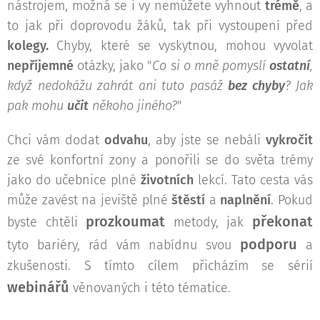
nástrojem, možná se i vy nemůžete vyhnout
trémě
, a
to jak při doprovodu žáků, tak při vystoupení před
kolegy.
Chyby, které se vyskytnou, mohou vyvolat
nepříjemné
otázky, jako "
Co si o mně pomyslí
ostatní
,
když nedokážu zahrát ani tuto pasáž
bez chyby
? Jak
pak mohu
učit
někoho jiného?
"
Chci vám dodat
odvahu
, aby jste se nebáli
vykročit
ze své konfortní zony a ponořili se do světa trémy
jako do učebnice plné
životních
lekcí. Tato cesta vás
může zavést na jeviště plné
štěstí
a
naplnění
. Pokud
prozkoumat
překonat
byste chtěli
metody, jak
podporu
tyto bariéry, rád vám nabídnu svou
a
zkušenosti. S tímto cílem přicházím se sérií
webinářů
věnovaných i této tématice.