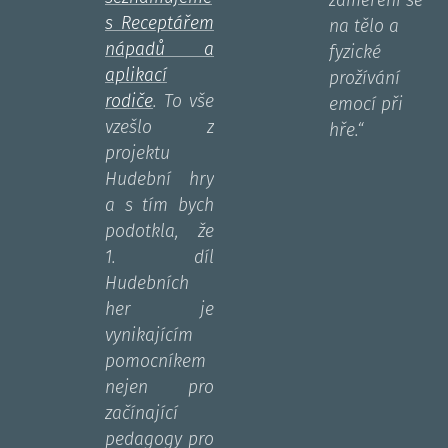
zaměření se
s Receptářem
na tělo a
nápadů a
fyzické
aplikací
prožívání
rodiče
. To vše
emocí při
vzešlo z
hře.“
projektu
Hudební hry
a s tím bych
podotkla, že
1. díl
Hudebních
her je
vynikajícím
pomocníkem
nejen pro
začínající
pedagogy pro