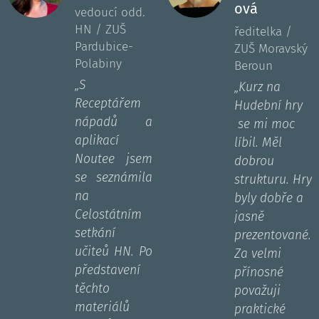
ová
vedoucí odd.
HN / ZUŠ
ředitelka /
Pardubice-
ZUŠ Moravský
Polabiny
Beroun
„
S
„Kurz na
Receptářem
Hudební hry
nápadů a
se mi moc
aplikací
líbil. Měl
Noutee jsem
dobrou
se seznámila
strukturu. Hry
na
byly dobře a
Celostátním
jasně
setkání
prezentované.
učiteů HN. Po
Za velmi
představení
přínosné
těchto
považuji
materiálů
praktické