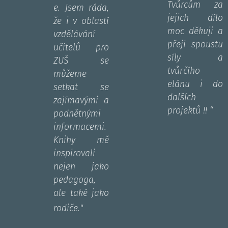
Tvůrcům za
e. Jsem ráda,
jejich dílo
že i v oblastí
moc děkuji a
vzdělávání
přeji spoustu
učitelů pro
síly a
ZUŠ se
tvůrčího
můžeme
elánu i do
setkat se
dalších
zajímavými a
projektů !! “
podnětnými
informacemi.
Knihy mě
inspirovali
nejen jako
pedagoga,
ale také jako
"
rodiče.