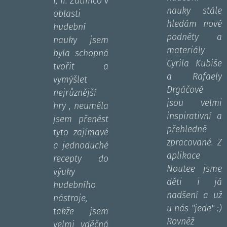
I, II. Zatímco v
nauky stále
oblasti
hledám nové
hudební
podněty a
nauky jsem
materiály
byla schopná
Cyrila Kubiše
tvořit a
a Rafaely
vymýšlet
Drgáčové
nejrůznější
jsou velmi
hry , neuměla
inspirativní a
jsem přenést
přehledně
tyto zajímavé
zpracované. Z
a jednoduché
aplikace
recepty do
Noutee jsme
výuky
děti i já
hudebního
nadšení a už
nástroje,
u nás "jede" :)
takže jsem
Rovněž
velmi vděčná