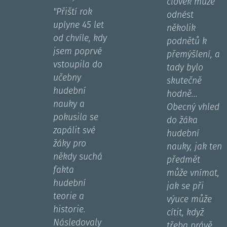
člověk může
"
Přiští rok
odnést
uplyne 45 let
několik
od chvíle, kdy
podnětů k
jsem poprvé
přemýšlení, a
vstoupila do
tady bylo
učebny
skutečně
hudební
hodně...
nauky a
Obecný vhled
pokusila se
do žáka
zapálit své
hudební
žáky pro
nauky, jak ten
někdy suchá
předmět
fakta
může vnímat,
hudební
jak se při
teorie a
výuce může
historie.
cítit, když
Následovaly
třeba právě