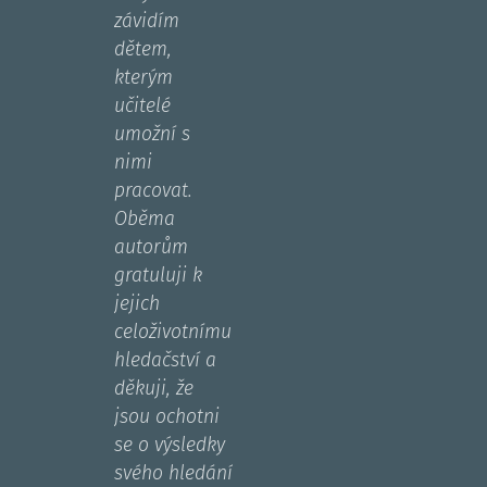
závidím
dětem,
kterým
učitelé
umožní s
nimi
pracovat.
Oběma
autorům
gratuluji k
jejich
celoživotnímu
hledačství a
děkuji, že
jsou ochotni
se o výsledky
svého hledání