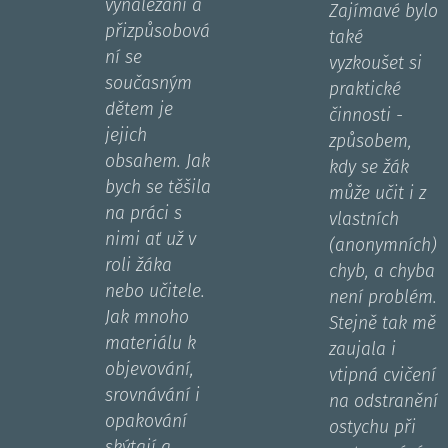
vynalézání a
Zajímavé bylo
přizpůsobová
také
ní se
vyzkoušet si
současným
praktické
dětem je
činnosti -
jejich
způsobem,
obsahem. Jak
kdy se žák
bych se těšila
může učit i z
na práci s
vlastních
nimi ať už v
(anonymních)
roli žáka
chyb, a chyba
nebo učitele.
není problém.
Jak mnoho
Stejně tak mě
materiálu k
zaujala i
objevování,
vtipná cvičení
srovnávání i
na odstranění
opakování
ostychu při
skýtají a