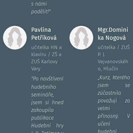
s námi
podělit!"
Pavlína
Mgr.Domini
Petříková
ka Nogová
učitelka HN a
učitelka / ZUŠ
klavíru / ZŠ a
P. J.
ZUŠ Karlovy
Vejvanovskéh
Vary
o, Hlučín
„Kurz, kterého
"
Po navštívení
jsem se
hudebního
zúčastnila
semináře,
považuji za
jsem si hned
velmi
zakoupila
přínosný. V
publikace
učení
Hudební hry
hudební