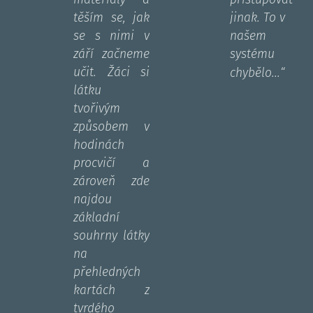
těším se, jak
jinak. To v
se s nimi v
našem
září začneme
systému
učit. Žáci si
“
chybělo...
látku
tvořivým
způsobem v
hodinách
procvičí a
zároveň zde
najdou
základní
souhrny látky
na
přehledných
kartách z
tvrdého