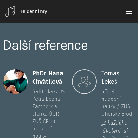
Hudební hry
Další reference
PhDr. Hana
Tomáš
Chvátilová
Lekeš
ředitelka/ZUŠ
učitel
Petra Ebena
hudební
Žamberk a
nauky / ZUŠ
členka ÚUR
Uherský Brod
ZUŠ ČR za
„
Z každého
hudební
"školení" si
nauky