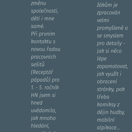
změnu
žákům je
společnosti,
zpracován
dětí i mne
velmi
samé.
promyšleně a
Při prvním
se smyslem
kontaktu s
pro detaily -
novou řadou
jak si něco
pracovních
lépe
sešitů
zapamatovat,
(Receptář
jak využít i
pápadů) pro
obracení
1. - 5. ročník
stránky, pak
HN jsem si
třeba
hned
komiksy z
uvědomila,
dějin hudby,
jak mnoho
mobilní
hledání,
alpikace...