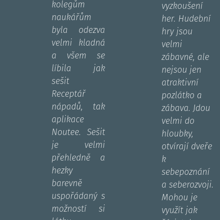
kolegům
vyzkoušení
naukářům
her. Hudební
byla odezva
hry jsou
velmi kladná
velmi
a všem se
zábavné, ale
líbila jak
nejsou jen
sešit
atraktivní
Receptář
pozlátko a
nápadů, tak
zábava. Jdou
aplikace
velmi do
Noutee. Sešit
hloubky,
je velmi
otvírají dveře
přehledně a
k
hezky
sebepoznání
barevně
a seberozvoji.
uspořádaný s
Mohou je
možností si
využít jak