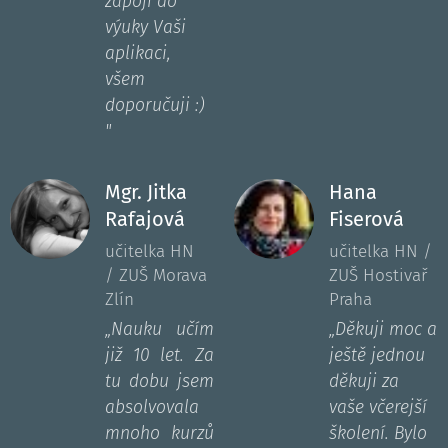
zapojí do
výuky Vaši
aplikaci,
všem
doporučuji :)
"
Mgr. Jitka
Hana
Rafajová
Fiserová
učitelka HN
učitelka HN /
/ ZUŠ Morava
ZUŠ Hostivař
Zlín
Praha
„
Nauku učím
„Děkuji moc a
již 10 let. Za
ještě jednou
tu dobu jsem
děkuji za
absolvovala
vaše včerejší
mnoho kurzů
školení. Bylo