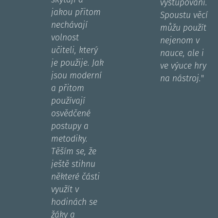
vystupování.
jakou přitom
Spoustu věcí
nechávají
můžu použít
volnost
nejenom v
učiteli, který
nauce, ale i
je použije. Jak
ve výuce hry
jsou moderní
na nástroj.
"
a přitom
používají
osvědčené
postupy a
metodiky.
Těším se, že
ještě stihnu
některé části
využít v
hodinách se
žáky a