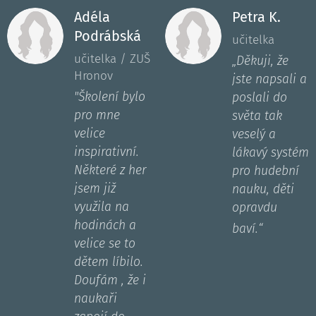
Adéla
Petra K.
Podrábská
učitelka
učitelka / ZUŠ
„Děkuji, že
Hronov
jste napsali a
"Školení bylo
poslali do
pro mne
světa tak
velice
veselý a
inspirativní.
lákavý systém
Některé z her
pro hudební
jsem již
nauku, děti
využila na
opravdu
hodinách a
“
baví.
velice se to
dětem líbilo.
Doufám , že i
naukaři