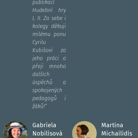
publikací
Hudební hry
I, II. Za sebe i
kolegy děkuji
milému panu
Cyrilu
Kubišovi za
jeho práci a
přeji mnoho
dalších
úspěchů a
spokojených
pedagogů i
žáků!
“
Gabriela
Martina
Nobilisová
Michailidis