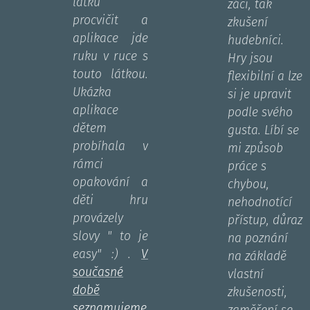
látku
žáci, tak
procvičit a
zkušení
aplikace jde
hudebníci.
ruku v ruce s
Hry jsou
touto látkou.
flexibilní a lze
Ukázka
si je upravit
aplikace
podle svého
dětem
gusta. Líbí se
probíhala v
mi způsob
rámci
práce s
opakování a
chybou,
děti hru
nehodnotící
provázely
přístup, důraz
slovy " to je
na poznání
easy" :) .
V
na základě
současné
vlastní
době
zkušenosti,
seznamujeme