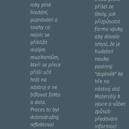
roky plné
přišel ze
hledání,
školy, jak
poznávání a
přizpůsobit
snahy co
formu výuky,
nejvíc se
aby dávalo
přiblížit
smysl, že je
malým
hudební
muzikantům,
nauka
kteří se přece
povinný
přišli učit
"doplněk" ke
hrát na
hře na
nástroj a ne
nástroj atd.
biflovat fakta
Materiály k
a data.
výuce a vůbec
Proces to byl
způsob
dobrodružný,
předávání
reflektoval
informací