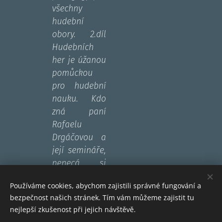
všechny
hudební
obory. 2.díl
Hudebních
her je úžanou
pomůckou
pro hudební
nauku. Kdo
zná paní
Rafaelu
Drgáčovou a
její semináře,
nenecá si
tento díl ujít.“
Používáme cookies, abychom zajistili správné fungování a
bezpečnost našich stránek. Tím vám můžeme zajistit tu
nejlepší zkušenost při jejich návštěvě.