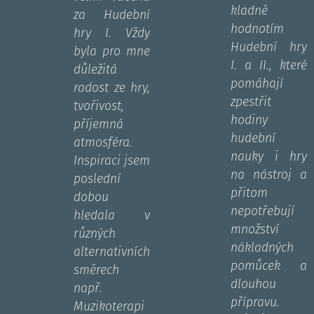
kladně
za Hudební
hodnotím
hry I. Vždy
Hudební hry
byla pro mne
I. a II., které
důležitá
pomáhají
radost ze hry,
zpestřit
tvořivost,
hodiny
příjemná
hudební
atmosféra.
nauky i hry
Inspiraci jsem
na nástroj a
poslední
přitom
dobou
nepotřebují
hledala v
množství
různých
nákladných
alternativních
pomůcek a
směrech
dlouhou
např.
přípravu.
Muzikoterapi