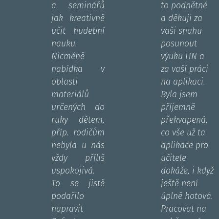
a seminářů
to podnětné
jak kreativně
a děkuji za
učit hudební
vaši snahu
nauku.
posunout
Nicméně
výuku HN a
nabídka v
za vaší práci
oblasti
na aplikaci.
materiálů
Byla jsem
určených do
příjemně
ruky dětem,
překvapená,
příp. rodičům
co vše už ta
nebyla u nás
aplikace pro
vždy příliš
učitele
uspokojivá.
dokáže, i když
To se jistě
ještě není
podařilo
úplně hotová.
napravit
Pracovat na