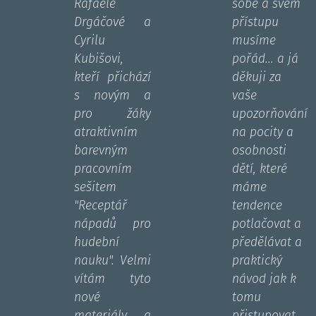
Rafaele
sobě a svém
Drgáčové a
přístupu
Cyrilu
musíme
Kubišovi,
pořád... a já
kteří přichází
děkuji za
s novým a
vaše
pro žáky
upozorňování
atraktivním
na pocity a
barevným
osobnosti
pracovním
dětí, které
sešitem
máme
"Receptář
tendence
nápadů pro
potlačovat a
hudební
předělávat a
nauku". Velmi
praktický
vítám tyto
návod jak k
nové
tomu
materiály a
přistupovat