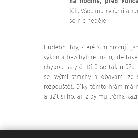
na hodině, před konc
lék. Všechna cvičení a r
se nic neděje.
Hudební hry, které s ní pracují, j
výkon a bezchybné hraní, ale také
chybou skryté. Dítě se tak může
se svými strachy a obavami ze s
rozpouštět. Díky těmto hrám má m
a užít si ho, aniž by mu tréma kazi