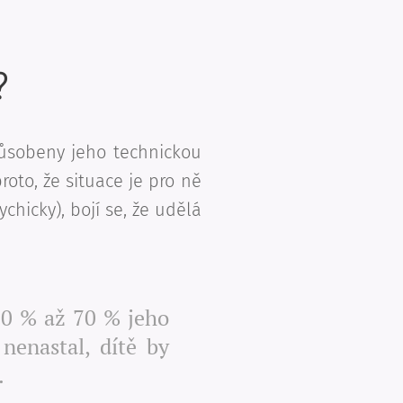
?
působeny jeho technickou
roto, že situace je pro ně
chicky), bojí se, že udělá
 30 % až 70 % jeho
nenastal, dítě by
.