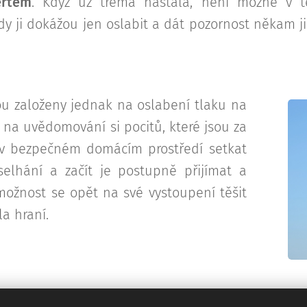
ertem
. Když už tréma nastala, není možné v 
ady ji dokážou jen oslabit a dát pozornost někam ji
sou založeny jednak na oslabení tlaku na
 na uvědomování si pocitů, které jsou za
 v bezpečném domácím prostředí setkat
elhání a začít je postupně přijímat a
ožnost se opět na své vystoupení těšit
la hraní.