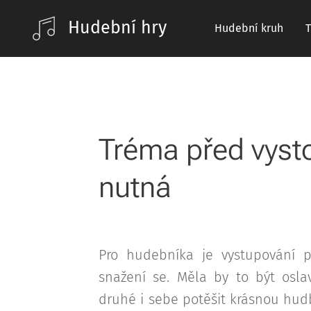
Hudební hry
Hudební kruh
Tréma před vyst
nutná
Pro hudebníka je vystupování p
snažení se. Měla by to být osl
druhé i sebe potěšit krásnou hud