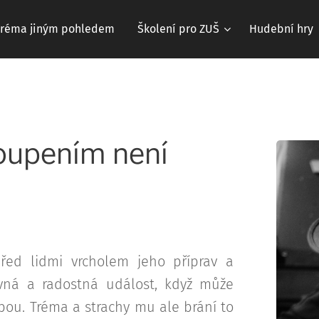
Tréma jiným pohledem
Školení pro ZUŠ
Hudební hry
oupením není
řed lidmi vrcholem jeho příprav a
avná a radostná událost, když může
bou. Tréma a strachy mu ale brání to