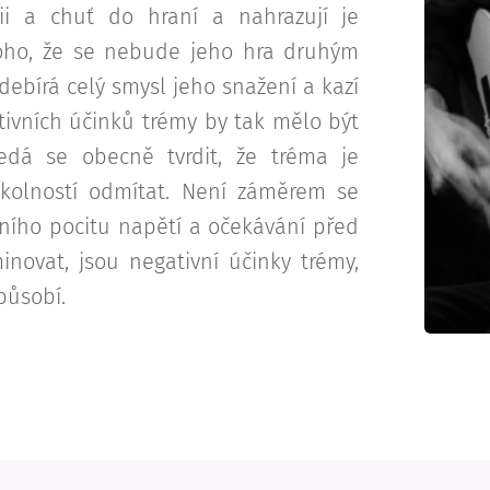
ii a chuť do hraní a nahrazují je
toho, že se nebude jeho hra druhým
debírá celý smysl jeho snažení a kazí
tivních účinků trémy by tak mělo být
edá se obecně tvrdit, že tréma je
okolností odmítat. Není záměrem se
tního pocitu napětí a očekávání před
inovat, jsou negativní účinky trémy,
působí.