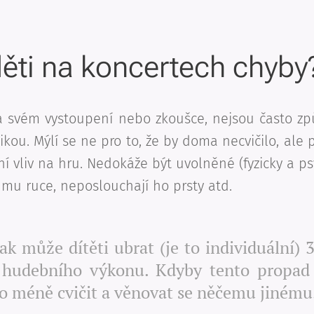
děti na koncertech chyby
na svém vystoupení nebo zkoušce, nejsou často z
kou. Mýlí se ne pro to, že by doma necvičilo, ale p
í vliv na hru. Nedokáže být uvolněné (fyzicky a psy
 mu ruce, neposlouchají ho prsty atd.
lak může dítěti ubrat (je to individuální)
 hudebního výkonu. Kdyby tento propad 
o méně cvičit a věnovat se něčemu jinému