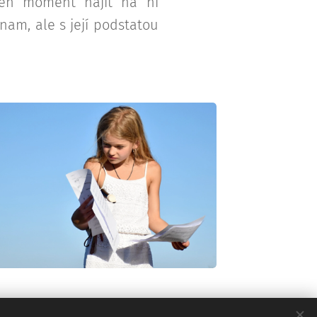
ten moment najít na ni
nam, ale s její podstatou