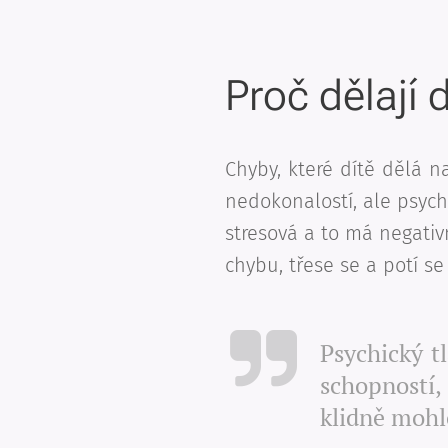
Proč dělají 
Chyby, které dítě dělá 
nedokonalostí, ale psychi
stresová a to má negativn
chybu, třese se a potí se
Psychický t
schopností,
klidně mohl