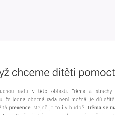
dyž chceme dítěti pomoct
duchou radu v této oblasti. Tréma a strachy
ru, že jedna obecná rada není možná. Je důležité 
žitá
prevence
, stejně je to i v hudbě.
Tréma se má