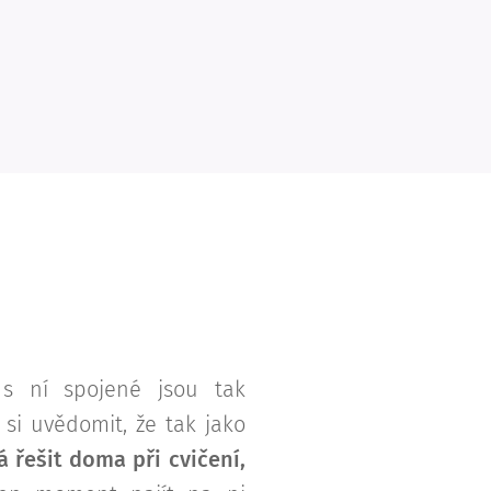
 s ní spojené jsou tak
si uvědomit, že tak jako
 řešit doma při cvičení,