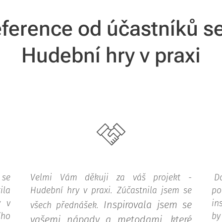
eference od účastníků 
Hudební hry v praxi
 se
Velmi Vám děkuji za váš projekt -
D
ila
Hudební hry v praxi. Zúčastnila jsem se
po
y v
in
Inspirovala jsem se
všech přednášek.
ího
by
vašemi nápady a metodami, které