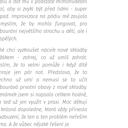
diu a dát mu v podstatě mimohudební
ol, aby si zvykl být před lidmi - super
pad. Improvizace na pódiu mě zaujala
myslím, že by mohla fungovat, pro
bourání největšího strachu u dětí, ale i
spělých.
ké chci vyzkoušet nácvik nové skladby
žákem - zahrej, co už umíš zahrát.
slím, že to velmi pomůže i když dítě
hraje jen pár not. Představa, že to
echno už umí a nemusí se to učit
bourává prvotní obavy z nové skladby.
známek jsem si napsala celkem hodně,
k teď už jen využít v praxi. Moc děkuji
 krásná dopoledne, která vždy přinesla
vzbuzení, že ten a ten problém neřeším
ma. A že vůbec nějaké řešení je.