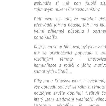
webináře si mě pan Kubiš získ
zajímavým mixem Českoslovenštiny.
Dále jsem byl rád, že hudební uká
předváděl jak na housle, tak i na klav
Velmi příjemně působila i partne
pana Kubiše.
Když jsem se přihlašoval, byl jsem zvěd
jak se přednášející popasuje s tol
rozdílnými tématy - improviza
komunikace s rodiči a žáky, motiv
samotných učitelů.....
Díky panu Kubišovi jsem si uvědomil,
vše opravdu souvisí se vším a témata
navzájem skvěle doplňují. Nelituji ča
který jsem sledování webinářů věnov
Ostatním učitelům je mohu j