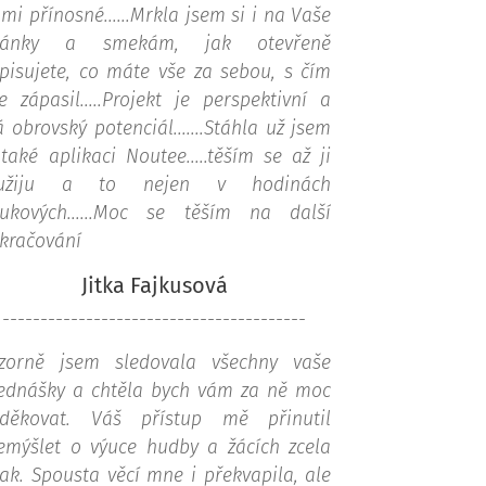
lmi přínosné......Mrkla jsem si i na Vaše
tránky a smekám, jak otevřeně
pisujete, co máte vše za sebou, s čím
te zápasil.....Projekt je perspektivní a
 obrovský potenciál.......Stáhla už jsem
 také aplikaci Noutee.....těším se až ji
yužiju a to nejen v hodinách
ukových......Moc se těším na další
kračování
Jitka Fajkusová
----------------------------------------
zorně jsem sledovala všechny vaše
ednášky a chtěla bych vám za ně moc
děkovat. Váš přístup mě přinutil
emýšlet o výuce hudby a žácích zcela
nak. Spousta věcí mne i překvapila, ale