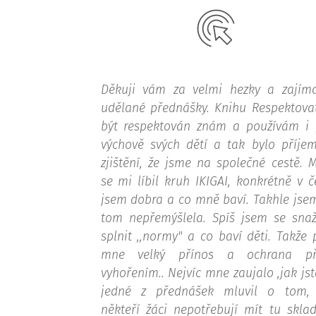
Děkuji vám za velmi hezky a zajím
udělané přednášky. Knihu Respektova
být respektován znám a používám i 
výchově svých dětí a tak bylo příje
zjištění, že jsme na společné cestě. 
se mi líbil kruh IKIGAI, konkrétně v 
jsem dobra a co mně baví. Takhle jse
tom nepřemýšlela. Spíš jsem se snaž
splnit ,,normy" a co baví děti. Takže 
mne velký přínos a ochrana př
vyhořením.. Nejvíc mne zaujalo ,jak jst
jedné z přednášek mluvil o tom,
někteří žáci nepotřebují mít tu skla