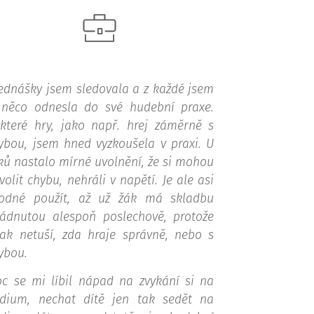
ednášky jsem sledovala a z každé jsem
 něco odnesla do své hudební praxe.
které hry, jako např. hrej záměrně s
ybou, jsem hned vyzkoušela v praxi. U
ků nastalo mírné uvolnění, že si mohou
volit chybu, nehráli v napětí. Je ale asi
odné použít, až už žák má skladbu
ládnutou alespoň poslechově, protože
nak netuší, zda hraje správně, nebo s
ybou.
c se mi líbil nápad na zvykání si na
dium, nechat dítě jen tak sedět na