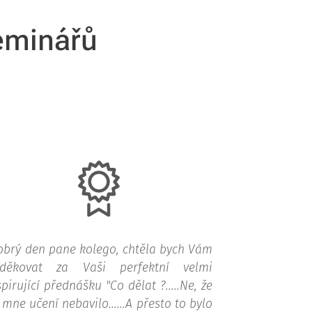
seminářů
obrý den pane kolego, chtěla bych Vám
děkovat za Vaši perfektní velmi
spirující přednášku "Co dělat ?.....Ne, že
 mne učení nebavilo......A přesto to bylo