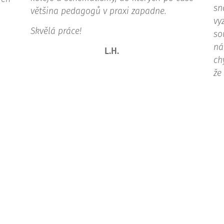
sn
většina pedagogů v praxi zapadne.
vy
Skvělá práce!
so
ná
L.H.
ch
že