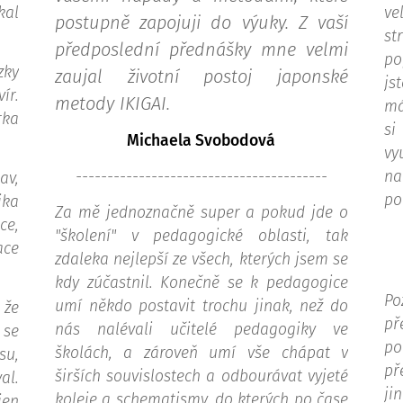
al
ve
postupně zapojuji do výuky.
Z vaší
s
předposlední přednášky mne velmi
po
zky
zaujal životní postoj japonské
js
ír.
metody IKIGAI.
má
rka
si
Michaela Svobodová
v
----------------------------------------
na
av,
po
ika
Za mě jednoznačně super a pokud jde o
ce,
"školení" v pedagogické oblasti, tak
ace
zdaleka nejlepší ze všech, kterých jsem se
kdy zúčastnil. Konečně se k pedagogice
Po
umí někdo postavit trochu jinak, než do
 že
př
nás nalévali učitelé pedagogiky ve
 se
po
školách, a zároveň umí vše chápat v
su,
př
širších souvislostech a odbourávat vyjeté
al.
ji
koleje a schematismy, do kterých po čase
en