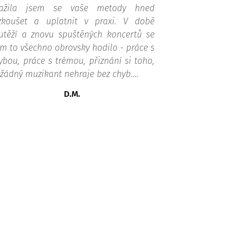
ažila jsem se vaše metody hned
zkoušet a uplatnit v praxi. V době
utěží a znovu spuštěných koncertů se
m to všechno obrovsky hodilo - práce s
ybou, práce s trémou, přiznání si toho,
 žádný muzikant nehraje bez chyb....
D.M.