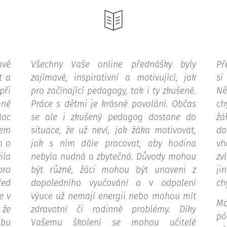
avě
Všechny Vaše online přednášky byly
Př
t a
zajímavé, inspirativní a motivující, jak
si
při
pro začínající pedagogy, tak i ty zkušené.
Ně
mné
Práce s dětmi je krásné povolání. Občas
ch
Moc
se ale i zkušený pedagog dostane do
žá
čem
situace, že už neví, jak žáka motivovat,
do
m o
jak s ním dále pracovat, aby hodina
vh
ila
nebyla nudná a zbytečná. Důvody mohou
zv
pro
být různé, žáci mohou být unaveni z
ji
ed
dopoledního vyučování a v odpolení
ch
e v
výuce už nemají energii nebo mohou mít
Mo
 že
zdravotní či rodinné problémy. Díky
pó
dbu
Vašemu školení se mohou učitelé