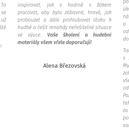
pó
 To
inspirovat, jak v hodině s žákem
úk
 se
pracovat, aby byla zábavná, hravá, jak
ná
 už
probouzet a dále prohlubovat lásku k
a 
ště
hudbě a řešit mnohdy neřešitelné situace
od
ve výuce.
Vaše školení a hudební
do
materiály všem vřele doporučuji!
!
Ta
s 
Alena Březovská
My
za
vš
od
Po
ta
za
po
sa