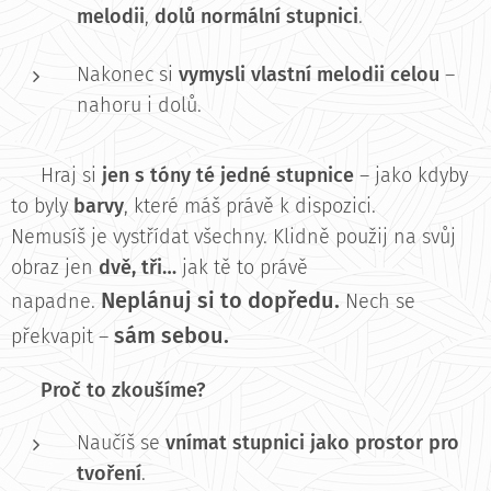
melodii
,
dolů normální stupnici
.
Nakonec si
vymysli vlastní melodii celou
–
nahoru i dolů.
🎨 Hraj si
jen s tóny té jedné stupnice
– jako kdyby
to byly
barvy
, které máš právě k dispozici.
Nemusíš je vystřídat všechny. Klidně použij na svůj
obraz jen
dvě, tři…
jak tě to právě
Neplánuj si to dopředu.
napadne.
Nech se
sám sebou.
překvapit –
💡 Proč to zkoušíme?
Naučíš se
vnímat stupnici jako prostor pro
tvoření
.