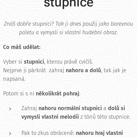
stupnice
Znáš dobře stupnici? Tak ji dnes použij jako barevnou
paletu a vymysli si vlastní hudební obraz.
Co máš udělat:
Vyber si
stupnici
, kterou právě cvičíš.
Nejprve ji párkrát zahraj
nahoru a dolů
, tak jak je
napsaná.
Potom si s ní
několikrát pohraj
:
Zahraj
nahoru normální stupnici
a
dolů si
vymysli vlastní melodii
z tónů této stupnice.
Pak to zkus obráceně:
nahoru hraj vlastní