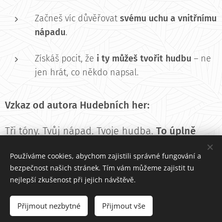
Začneš víc důvěřovat
svému uchu a vnitřnímu
nápadu
.
Získáš pocit, že
i ty můžeš tvořit hudbu
– ne
jen hrát, co někdo napsal.
Vzkaz od autora Hudebních her:
Tři tóny. Tvůj nápad. Tvoje hudba.
To úplně
stačí.
Používáme cookies, abychom zajistili správné fungování a
bezpečnost našich stránek. Tím vám můžeme zajistit tu
nejlepší zkušenost při jejich návštěvě.
© 2016 VIA2ART_Cyril Kubiš
Přijmout nezbytné
Přijmout vše
Cookies