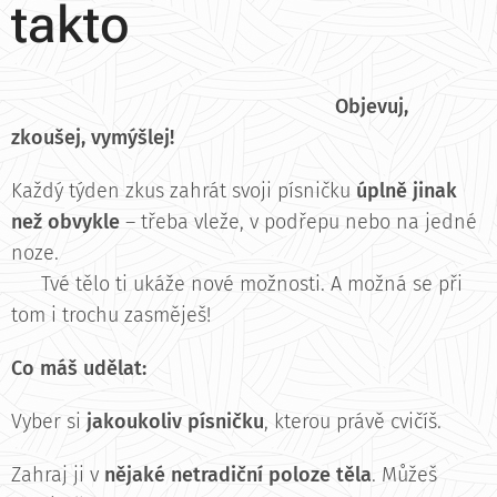
takto
🌀
Objevuj,
zkoušej, vymýšlej!
Každý týden zkus zahrát svoji písničku
úplně jinak
než obvykle
– třeba vleže, v podřepu nebo na jedné
noze.
🎶 Tvé tělo ti ukáže nové možnosti. A možná se při
tom i trochu zasměješ!
Co máš udělat:
Vyber si
jakoukoliv písničku
, kterou právě cvičíš.
Zahraj ji v
nějaké netradiční poloze těla
. Můžeš