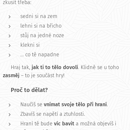
zkusit třeba:
sedni si na zem
lehni si na břicho
stůj na jedné noze
klekni si
... co tě napadne
🎶 Hraj tak,
jak ti to tělo dovolí
. Klidně se u toho
zasměj
– to je součást hry!
Proč to dělat?
💡
Naučíš se
vnímat svoje tělo při hraní
.
Zbavíš se napětí a ztuhlosti.
Hraní tě bude
víc bavit
a možná objevíš i